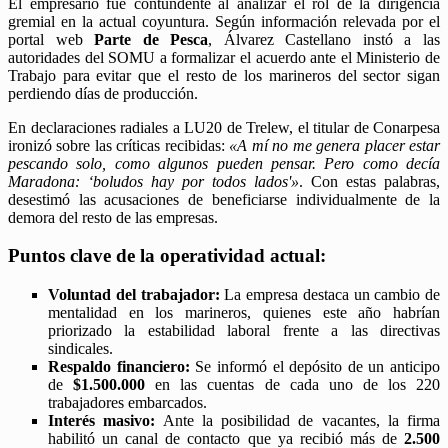
El empresario fue contundente al analizar el rol de la dirigencia
gremial en la actual coyuntura. Según información relevada por el
portal web
Parte de Pesca
, Álvarez Castellano instó a las
autoridades del SOMU a formalizar el acuerdo ante el Ministerio de
Trabajo para evitar que el resto de los marineros del sector sigan
perdiendo días de producción.
En declaraciones radiales a LU20 de Trelew, el titular de Conarpesa
ironizó sobre las críticas recibidas:
«A mí no me genera placer estar
pescando solo, como algunos pueden pensar. Pero como decía
Maradona: ‘boludos hay por todos lados'»
. Con estas palabras,
desestimó las acusaciones de beneficiarse individualmente de la
demora del resto de las empresas.
Puntos clave de la operatividad actual:
Voluntad del trabajador:
La empresa destaca un cambio de
mentalidad en los marineros, quienes este año habrían
priorizado la estabilidad laboral frente a las directivas
sindicales.
Respaldo financiero:
Se informó el depósito de un anticipo
de
$1.500.000
en las cuentas de cada uno de los 220
trabajadores embarcados.
Interés masivo:
Ante la posibilidad de vacantes, la firma
habilitó un canal de contacto que ya recibió más de
2.500