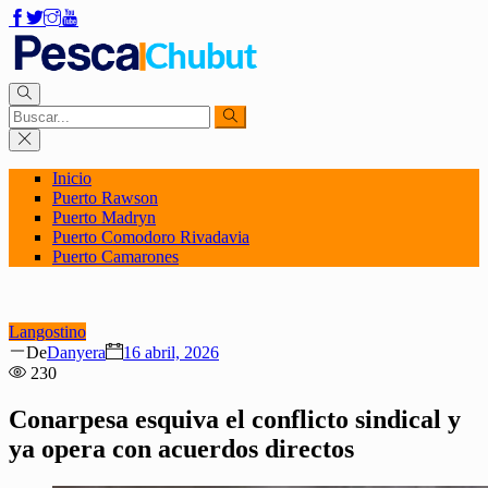
Inicio
Puerto Rawson
Puerto Madryn
Puerto Comodoro Rivadavia
Puerto Camarones
Langostino
Author
Posted
De
Danyera
16 abril, 2026
on
230
Conarpesa esquiva el conflicto sindical y
ya opera con acuerdos directos