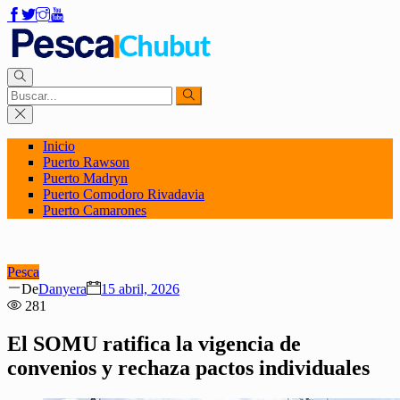
Inicio
Puerto Rawson
Puerto Madryn
Puerto Comodoro Rivadavia
Puerto Camarones
Pesca
Author
Posted
De
Danyera
15 abril, 2026
on
281
El SOMU ratifica la vigencia de
convenios y rechaza pactos individuales