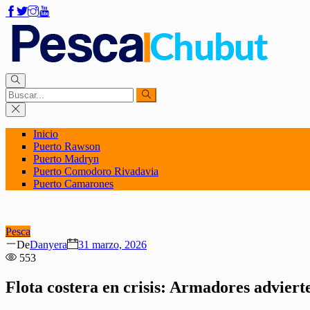
Inicio
Puerto Rawson
Puerto Madryn
Puerto Comodoro Rivadavia
Puerto Camarones
Pesca
Author
Posted
De
Danyera
31 marzo, 2026
on
553
Flota costera en crisis: Armadores advierten