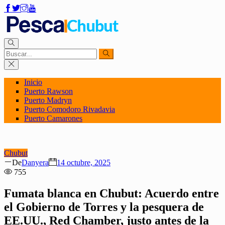
Inicio
Puerto Rawson
Puerto Madryn
Puerto Comodoro Rivadavia
Puerto Camarones
Chubut
Author
Posted
De
Danyera
14 octubre, 2025
on
755
Fumata blanca en Chubut: Acuerdo entre
el Gobierno de Torres y la pesquera de
EE.UU., Red Chamber, justo antes de la