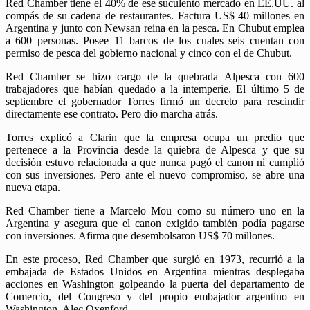
Red Chamber tiene el 40% de ese suculento mercado en EE.UU. al
compás de su cadena de restaurantes. Factura US$ 40 millones en
Argentina y junto con Newsan reina en la pesca. En Chubut emplea
a 600 personas. Posee 11 barcos de los cuales seis cuentan con
permiso de pesca del gobierno nacional y cinco con el de Chubut.
Red Chamber se hizo cargo de la quebrada Alpesca con 600
trabajadores que habían quedado a la intemperie. El último 5 de
septiembre el gobernador Torres firmó un decreto para rescindir
directamente ese contrato. Pero dio marcha atrás.
Torres explicó a Clarin que la empresa ocupa un predio que
pertenece a la Provincia desde la quiebra de Alpesca y que su
decisión estuvo relacionada a que nunca pagó el canon ni cumplió
con sus inversiones. Pero ante el nuevo compromiso, se abre una
nueva etapa.
Red Chamber tiene a Marcelo Mou como su número uno en la
Argentina y asegura que el canon exigido también podía pagarse
con inversiones. Afirma que desembolsaron US$ 70 millones.
En este proceso, Red Chamber que surgió en 1973, recurrió a la
embajada de Estados Unidos en Argentina mientras desplegaba
acciones en Washington golpeando la puerta del departamento de
Comercio, del Congreso y del propio embajador argentino en
Washington, Alec Oxenford.