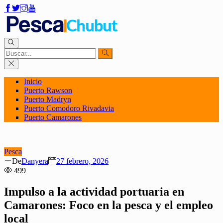
Inicio
Puerto Rawson
Puerto Madryn
Puerto Comodoro Rivadavia
Puerto Camarones
Pesca
Author
Posted
De
Danyera
27 febrero, 2026
on
499
Impulso a la actividad portuaria en
Camarones: Foco en la pesca y el empleo
local