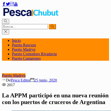
Inicio
Puerto Rawson
Puerto Madryn
Puerto Comodoro Rivadavia
Puerto Camarones
Puerto Madryn
Author
Posted
De
Pesca Editor
25 junio, 2020
on
2017
La APPM participó en una nueva reunión
con los puertos de cruceros de Argentina