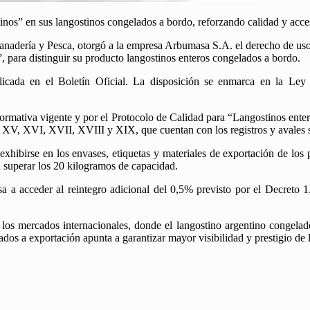
inos” en sus langostinos congelados a bordo, reforzando calidad y acces
Ganadería y Pesca, otorgó a la empresa Arbumasa S.A. el derecho de uso 
, para distinguir su producto langostinos enteros congelados a bordo.
icada en el Boletín Oficial. La disposición se enmarca en la Ley 2
normativa vigente y por el Protocolo de Calidad para “Langostinos ente
 XV, XVI, XVII, XVIII y XIX, que cuentan con los registros y avales 
xhibirse en los envases, etiquetas y materiales de exportación de los
n superar los 20 kilogramos de capacidad.
resa a acceder al reintegro adicional del 0,5% previsto por el Decreto
los mercados internacionales, donde el langostino argentino congelad
ados a exportación apunta a garantizar mayor visibilidad y prestigio de 