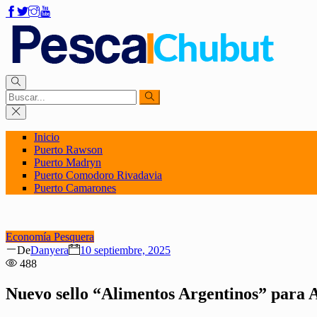
Inicio
Puerto Rawson
Puerto Madryn
Puerto Comodoro Rivadavia
Puerto Camarones
Economía Pesquera
Author
Posted
De
Danyera
10 septiembre, 2025
on
488
Nuevo sello “Alimentos Argentinos” para A