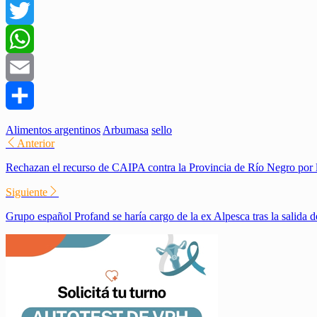
Facebook
Twitter
WhatsApp
Email
Compartir
Alimentos argentinos
Arbumasa
sello
Anterior
Rechazan el recurso de CAIPA contra la Provincia de Río Negro por l
Siguiente
Grupo español Profand se haría cargo de la ex Alpesca tras la salida