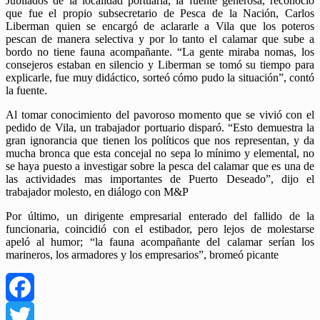
Jubilados de la localidad portuaria, la fuente generosa, reconoció
que fue el propio subsecretario de Pesca de la Nación, Carlos
Liberman quien se encargó de aclararle a Vila que los poteros
pescan de manera selectiva y por lo tanto el calamar que sube a
bordo no tiene fauna acompañante. “La gente miraba nomas, los
consejeros estaban en silencio y Liberman se tomó su tiempo para
explicarle, fue muy didáctico, sorteó cómo pudo la situación”, contó
la fuente.
Al tomar conocimiento del pavoroso momento que se vivió con el
pedido de Vila, un trabajador portuario disparó. “Esto demuestra la
gran ignorancia que tienen los políticos que nos representan, y da
mucha bronca que esta concejal no sepa lo mínimo y elemental, no
se haya puesto a investigar sobre la pesca del calamar que es una de
las actividades mas importantes de Puerto Deseado”, dijo el
trabajador molesto, en diálogo con M&P
Por último, un dirigente empresarial enterado del fallido de la
funcionaria, coincidió con el estibador, pero lejos de molestarse
apeló al humor; “la fauna acompañante del calamar serían los
marineros, los armadores y los empresarios”, bromeó picante
Facebook