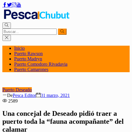
Inicio
Puerto Rawson
Puerto Madryn
Puerto Comodoro Rivadavia
Puerto Camarones
Puerto Deseado
Author
Posted
De
Pesca Editor
31 marzo, 2021
on
2589
Una concejal de Deseado pidió traer a
puerto toda la “fauna acompañante” del
calamar