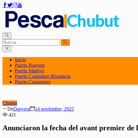
Inicio
Puerto Rawson
Puerto Madryn
Puerto Comodoro Rivadavia
Puerto Camarones
Chubut
Author
Posted
De
Danyera
14 noviembre, 2025
on
421
Anunciaron la fecha del avant premier de 