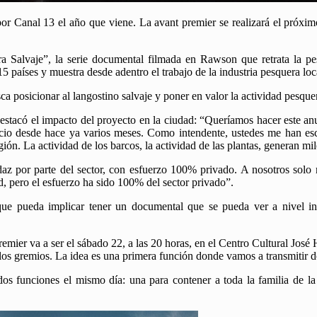
 por Canal 13 el año que viene. La avant premier se realizará el próxi
ura Salvaje”, la serie documental filmada en Rawson que retrata la pe
países y muestra desde adentro el trabajo de la industria pesquera loc
usca posicionar al langostino salvaje y poner en valor la actividad pesque
stacó el impacto del proyecto en la ciudad: “Queríamos hacer este an
encio desde hace ya varios meses. Como intendente, ustedes me han esc
gión. La actividad de los barcos, la actividad de las plantas, generan m
udaz por parte del sector, con esfuerzo 100% privado. A nosotros solo 
d, pero el esfuerzo ha sido 100% del sector privado”.
que pueda implicar tener un documental que se pueda ver a nivel int
remier va a ser el sábado 22, a las 20 horas, en el Centro Cultural José
os gremios. La idea es una primera función donde vamos a transmitir dos 
 funciones el mismo día: una para contener a toda la familia de la 