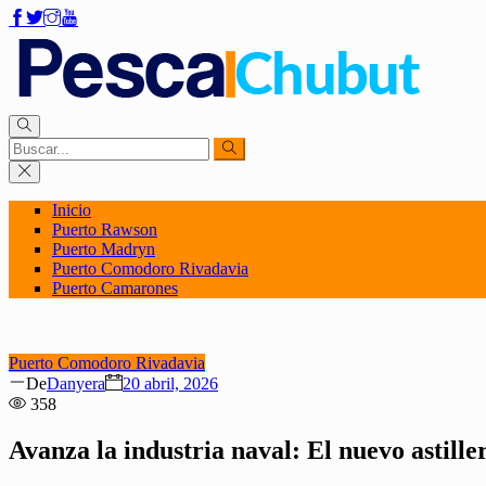
Inicio
Puerto Rawson
Puerto Madryn
Puerto Comodoro Rivadavia
Puerto Camarones
Puerto Comodoro Rivadavia
Author
Posted
De
Danyera
20 abril, 2026
on
358
Avanza la industria naval: El nuevo astil