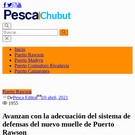
Inicio
Puerto Rawson
Puerto Madryn
Puerto Comodoro Rivadavia
Puerto Camarones
Puerto Rawson
Author
Posted
De
Pesca Editor
10 abril, 2021
on
1955
Avanzan con la adecuación del sistema de
defensas del nuevo muelle de Puerto
Rawson