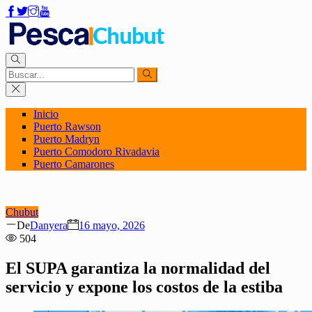
Inicio
Puerto Rawson
Puerto Madryn
Puerto Comodoro Rivadavia
Puerto Camarones
Chubut
Author
Posted
De
Danyera
16 mayo, 2026
on
504
El SUPA garantiza la normalidad del
servicio y expone los costos de la estiba