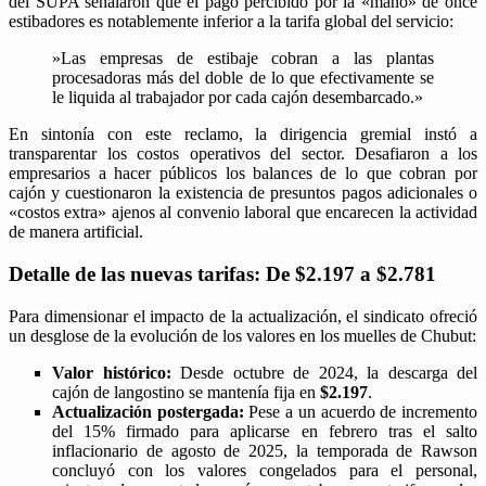
del SUPA señalaron que el pago percibido por la «mano» de once
estibadores es notablemente inferior a la tarifa global del servicio:
​»Las empresas de estibaje cobran a las plantas
procesadoras más del doble de lo que efectivamente se
le liquida al trabajador por cada cajón desembarcado.»
​En sintonía con este reclamo, la dirigencia gremial instó a
transparentar los costos operativos del sector. Desafiaron a los
empresarios a hacer públicos los balances de lo que cobran por
cajón y cuestionaron la existencia de presuntos pagos adicionales o
«costos extra» ajenos al convenio laboral que encarecen la actividad
de manera artificial.
Detalle de las nuevas tarifas: De $2.197 a $2.781
​Para dimensionar el impacto de la actualización, el sindicato ofreció
un desglose de la evolución de los valores en los muelles de Chubut:
Valor histórico:
Desde octubre de 2024, la descarga del
cajón de langostino se mantenía fija en
$2.197
.
Actualización postergada:
Pese a un acuerdo de incremento
del 15% firmado para aplicarse en febrero tras el salto
inflacionario de agosto de 2025, la temporada de Rawson
concluyó con los valores congelados para el personal,