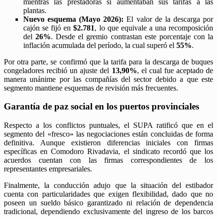
mientras las prestadoras sí aumentaban sus tarifas a las
plantas.
Nuevo esquema (Mayo 2026):
El valor de la descarga por
cajón se fijó en
$2.781
, lo que equivale a una recomposición
del
26%
. Desde el gremio contrastan este porcentaje con la
inflación acumulada del período, la cual superó el
55%
.
​Por otra parte, se confirmó que la tarifa para la descarga de buques
congeladores recibió un ajuste del
13,90%
, el cual fue aceptado de
manera unánime por las compañías del sector debido a que este
segmento mantiene esquemas de revisión más frecuentes.
Garantía de paz social en los puertos provinciales
​Respecto a los conflictos puntuales, el SUPA ratificó que en el
segmento del «fresco» las negociaciones están concluidas de forma
definitiva. Aunque existieron diferencias iniciales con firmas
específicas en Comodoro Rivadavia, el sindicato recordó que los
acuerdos cuentan con las firmas correspondientes de los
representantes empresariales.
​Finalmente, la conducción adujo que la situación del estibador
cuenta con particularidades que exigen flexibilidad, dado que no
poseen un sueldo básico garantizado ni relación de dependencia
tradicional, dependiendo exclusivamente del ingreso de los barcos