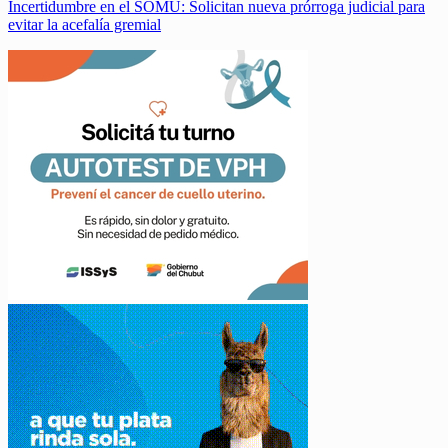
Incertidumbre en el SOMU: Solicitan nueva prórroga judicial para
evitar la acefalía gremial