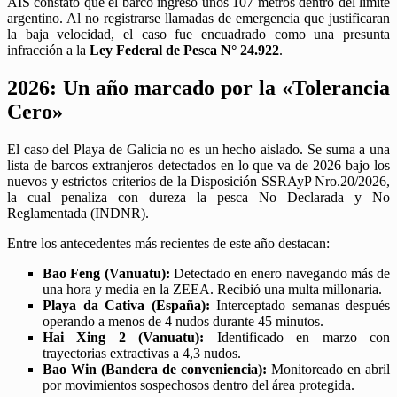
AIS constató que el barco ingresó unos 107 metros dentro del límite
argentino. Al no registrarse llamadas de emergencia que justificaran
la baja velocidad, el caso fue encuadrado como una presunta
infracción a la
Ley Federal de Pesca N° 24.922
.
2026: Un año marcado por la «Tolerancia
Cero»
El caso del Playa de Galicia no es un hecho aislado. Se suma a una
lista de barcos extranjeros detectados en lo que va de 2026 bajo los
nuevos y estrictos criterios de la Disposición SSRAyP Nro.20/2026,
la cual penaliza con dureza la pesca No Declarada y No
Reglamentada (INDNR).
Entre los antecedentes más recientes de este año destacan:
Bao Feng (Vanuatu):
Detectado en enero navegando más de
una hora y media en la ZEEA. Recibió una multa millonaria.
Playa da Cativa (España):
Interceptado semanas después
operando a menos de 4 nudos durante 45 minutos.
Hai Xing 2 (Vanuatu):
Identificado en marzo con
trayectorias extractivas a 4,3 nudos.
Bao Win (Bandera de conveniencia):
Monitoreado en abril
por movimientos sospechosos dentro del área protegida.