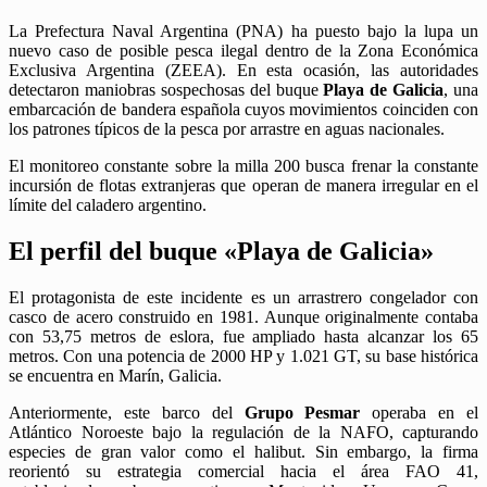
La Prefectura Naval Argentina (PNA) ha puesto bajo la lupa un
nuevo caso de posible pesca ilegal dentro de la Zona Económica
Exclusiva Argentina (ZEEA). En esta ocasión, las autoridades
detectaron maniobras sospechosas del buque
Playa de Galicia
, una
embarcación de bandera española cuyos movimientos coinciden con
los patrones típicos de la pesca por arrastre en aguas nacionales.
El monitoreo constante sobre la milla 200 busca frenar la constante
incursión de flotas extranjeras que operan de manera irregular en el
límite del caladero argentino.
El perfil del buque «Playa de Galicia»
El protagonista de este incidente es un arrastrero congelador con
casco de acero construido en 1981. Aunque originalmente contaba
con 53,75 metros de eslora, fue ampliado hasta alcanzar los 65
metros. Con una potencia de 2000 HP y 1.021 GT, su base histórica
se encuentra en Marín, Galicia.
Anteriormente, este barco del
Grupo Pesmar
operaba en el
Atlántico Noroeste bajo la regulación de la NAFO, capturando
especies de gran valor como el halibut. Sin embargo, la firma
reorientó su estrategia comercial hacia el área FAO 41,