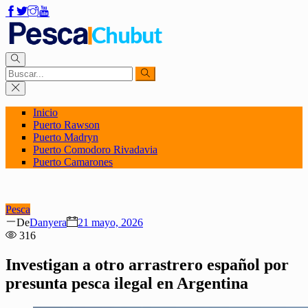
Inicio
Puerto Rawson
Puerto Madryn
Puerto Comodoro Rivadavia
Puerto Camarones
Pesca
Author
Posted
De
Danyera
21 mayo, 2026
on
316
Investigan a otro arrastrero español por
presunta pesca ilegal en Argentina