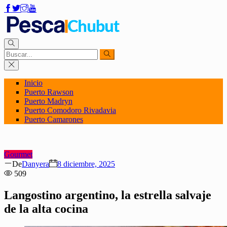
Inicio
Puerto Rawson
Puerto Madryn
Puerto Comodoro Rivadavia
Puerto Camarones
Gourmet
Author
Posted
De
Danyera
8 diciembre, 2025
on
509
Langostino argentino, la estrella salvaje
de la alta cocina