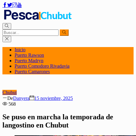
Inicio
Puerto Rawson
Puerto Madryn
Puerto Comodoro Rivadavia
Puerto Camarones
Chubut
Author
Posted
De
Danyera
15 noviembre, 2025
on
568
Se puso en marcha la temporada de
langostino en Chubut