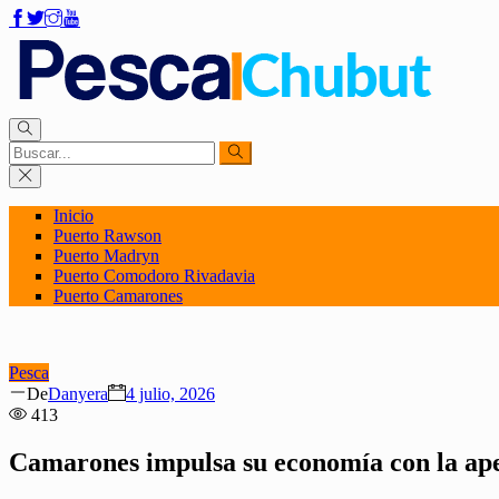
Inicio
Puerto Rawson
Puerto Madryn
Puerto Comodoro Rivadavia
Puerto Camarones
Pesca
Author
Posted
De
Danyera
4 julio, 2026
on
413
Camarones impulsa su economía con la ape