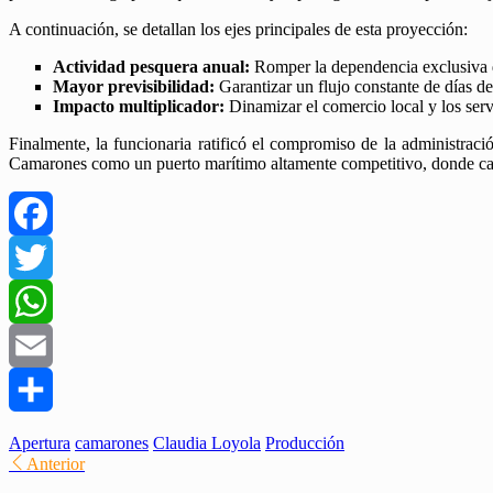
A continuación, se detallan los ejes principales de esta proyección:
Actividad pesquera anual:
Romper la dependencia exclusiva d
Mayor previsibilidad:
Garantizar un flujo constante de días de 
Impacto multiplicador:
Dinamizar el comercio local y los serv
Finalmente, la funcionaria ratificó el compromiso de la administraci
Camarones como un puerto marítimo altamente competitivo, donde cada
Facebook
Twitter
WhatsApp
Email
Compartir
Apertura
camarones
Claudia Loyola
Producción
Anterior