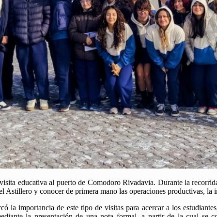
isita educativa al puerto de Comodoro Rivadavia. Durante la recorrida, l
el Astillero y conocer de primera mano las operaciones productivas, la in
 la importancia de este tipo de visitas para acercar a los estudiantes 
ediante la presentación de una nota formal, a partir de la cual se c