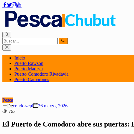
Inicio
Puerto Rawson
Puerto Madryn
Puerto Comodoro Rivadavia
Puerto Camarones
Pesca
Author
Posted
De
condor-cpi
26 marzo, 2026
on
762
El Puerto de Comodoro abre sus puertas: Es