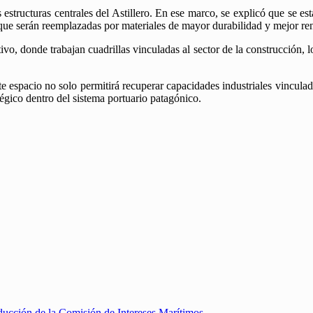
 estructuras centrales del Astillero. En ese marco, se explicó que se es
que serán reemplazadas por materiales de mayor durabilidad y mejor re
vo, donde trabajan cuadrillas vinculadas al sector de la construcción, l
ste espacio no solo permitirá recuperar capacidades industriales vincul
ico dentro del sistema portuario patagónico.
ducción de la Comisión de Intereses Marítimos