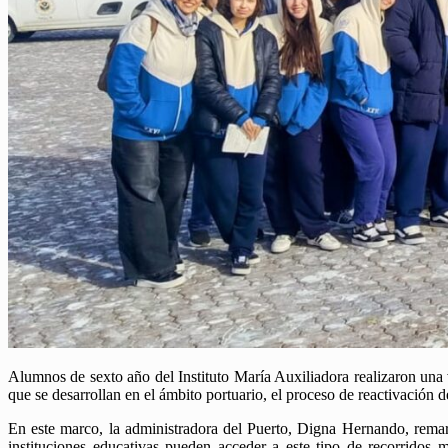
Alumnos de sexto año del Instituto María Auxiliadora realizaron una v
que se desarrollan en el ámbito portuario, el proceso de reactivación d
En este marco, la administradora del Puerto, Digna Hernando, remarcó
instituciones educativas pueden acceder a este tipo de recorridos m