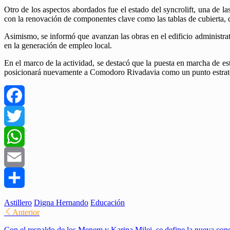
Otro de los aspectos abordados fue el estado del syncrolift, una de las
con la renovación de componentes clave como las tablas de cubierta, 
Asimismo, se informó que avanzan las obras en el edificio administrati
en la generación de empleo local.
En el marco de la actividad, se destacó que la puesta en marcha de e
posicionará nuevamente a Comodoro Rivadavia como un punto estratég
Facebook
Twitter
WhatsApp
Email
Compartir
Astillero
Digna Hernando
Educación
Anterior
Con el respaldo de los Menem y Karina Milei, se define la nueva con