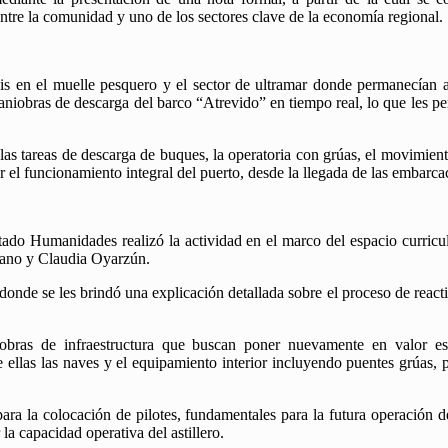
entre la comunidad y uno de los sectores clave de la economía regional.
nfasis en el muelle pesquero y el sector de ultramar donde permanecía
iobras de descarga del barco “Atrevido” en tiempo real, lo que les perm
as tareas de descarga de buques, la operatoria con grúas, el movimiento 
r el funcionamiento integral del puerto, desde la llegada de las embarc
entado Humanidades realizó la actividad en el marco del espacio curric
tano y Claudia Oyarzún.
, donde se les brindó una explicación detallada sobre el proceso de reac
obras de infraestructura que buscan poner nuevamente en valor est
re ellas las naves y el equipamiento interior incluyendo puentes grúas, 
ra la colocación de pilotes, fundamentales para la futura operación d
la capacidad operativa del astillero.