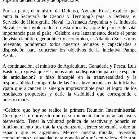
superior de decisiones y de operación».
Por su parte, el ministro de Defensa, Agustín Rossi, explicó que
tanto la Secretaría de Ciencia y Tecnología para la Defensa, el
Servicio de Hidrografía Naval, la Armada Argentina y la Industria
Naval, están involucrados en esta iniciativa, que le parece de vital
importancia para el país: «Celebro este lanzamiento, desde el punto
de vista científico, geopolítico y económico, el Atlántico Sur es muy
relevante; pondremos todos nuestros recursos y capacidades a
disposición para concretar los objetivos de la iniciativa Pampa
Azul».
A continuación, el ministro de Agricultura, Ganadería y Pesca, Luis
Basterra, expresó que «estamos a plena disposición para este espacio
de articulación? e hizo hincapié en la transversalidad y la
responsabilidad compartida de las áreas involucradas en la iniciativa
?para que alcancen la sinergia imprescindible para el logro de los
resultados propuestos y darle la visibilidad que corresponde a
nuestro mar».
«Celebro que hoy se realice la primera Reunión Interministerial.
Creo que es un proyecto que en su momento fue muy auspicioso y
bienvenido. Tener la voluntad política de reactivar y ponerlo en
funcionamiento nos trae la esperanza de ejercer soberanía sobre un
espacio que es argentino. Merece nuestra mirada, inversión,
conocimiento y capacidad para ponerlo aún más en valor», dijo a su