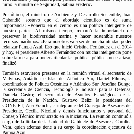
turno la ministra de Seguridad, Sabina Frederic.
Por último, el ministro de Ambiente y Desarrollo Sostenible, Juan
Cabandié, sostuvo que el abordaje científico es de suma
importancia: «Ponerlo en el centro es una política inteligente de
nuestra parte». Al mismo tiempo, remarcó la importancia de
preservar la biodiversidad marina y hacer sostenible nuestros
recursos marítimos. «Para nosotros va a ser de mucha utilidad poder
relanzar Pampa Azul. Eso que inició Cristina Fernández en el 2014
y hoy, el presidente Alberto Fernández con mucha inteligencia pone
sobre la mesa para poder articular las políticas públicas necesarias»,
finalizó.
También estuvieron presentes en la reunión virtual el secretario de
Malvinas, Antártida e Islas del Atlántico Sur, Daniel Filmus; la
coordinadora de Política Oceánica y Atlántico Sur, Josefina Bunge;
la secretaria de Ciencia, Tecnología e Industria para la Defensa,
Daniela Castro; el secretario de Asuntos Estratégicos de la
Presidencia de la Nación, Gustavo Beliz; la presidenta del
CONICET, Ana Franchi; la integrante del Consejo de Asesores del
Presidente, Cecilia Nicolini y demás funcionarios y personal del
Consejo Técnico involucrado en la iniciativa. La reunión continuó a
cargo de la titular de la Unidad de Gabinete de Asesores, Carolina
Vera, quien además tiene a su cargo la coordinación ejecutiva de
Pampa Azul.