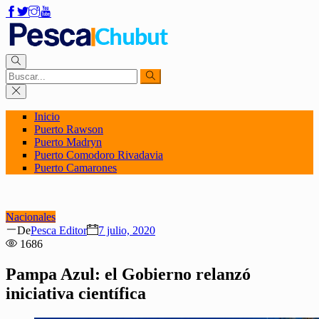
Inicio
Puerto Rawson
Puerto Madryn
Puerto Comodoro Rivadavia
Puerto Camarones
Nacionales
Author
Posted
De
Pesca Editor
7 julio, 2020
on
1686
Pampa Azul: el Gobierno relanzó
iniciativa científica