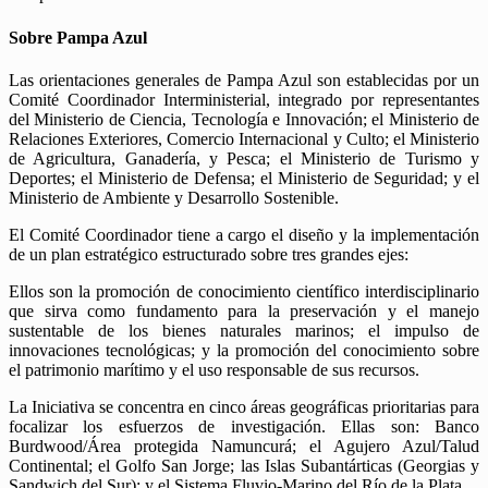
Sobre Pampa Azul
Las orientaciones generales de Pampa Azul son establecidas por un
Comité Coordinador Interministerial, integrado por representantes
del Ministerio de Ciencia, Tecnología e Innovación; el Ministerio de
Relaciones Exteriores, Comercio Internacional y Culto; el Ministerio
de Agricultura, Ganadería, y Pesca; el Ministerio de Turismo y
Deportes; el Ministerio de Defensa; el Ministerio de Seguridad; y el
Ministerio de Ambiente y Desarrollo Sostenible.
El Comité Coordinador tiene a cargo el diseño y la implementación
de un plan estratégico estructurado sobre tres grandes ejes:
Ellos son la promoción de conocimiento científico interdisciplinario
que sirva como fundamento para la preservación y el manejo
sustentable de los bienes naturales marinos; el impulso de
innovaciones tecnológicas; y la promoción del conocimiento sobre
el patrimonio marítimo y el uso responsable de sus recursos.
La Iniciativa se concentra en cinco áreas geográficas prioritarias para
focalizar los esfuerzos de investigación. Ellas son: Banco
Burdwood/Área protegida Namuncurá; el Agujero Azul/Talud
Continental; el Golfo San Jorge; las Islas Subantárticas (Georgias y
Sandwich del Sur); y el Sistema Fluvio-Marino del Río de la Plata.