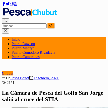
Inicio
Puerto Rawson
Puerto Madryn
Puerto Comodoro Rivadavia
Puerto Camarones
Chubut
Author
Posted
De
Pesca Editor
12 febrero, 2021
on
2151
La Cámara de Pesca del Golfo San Jorge
salió al cruce del STIA