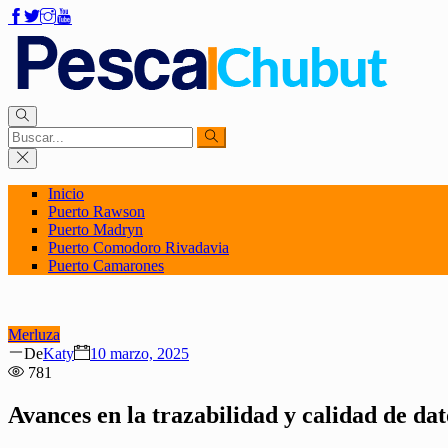
Inicio
Puerto Rawson
Puerto Madryn
Puerto Comodoro Rivadavia
Puerto Camarones
Merluza
Author
Posted
De
Katy
10 marzo, 2025
on
781
Avances en la trazabilidad y calidad de da