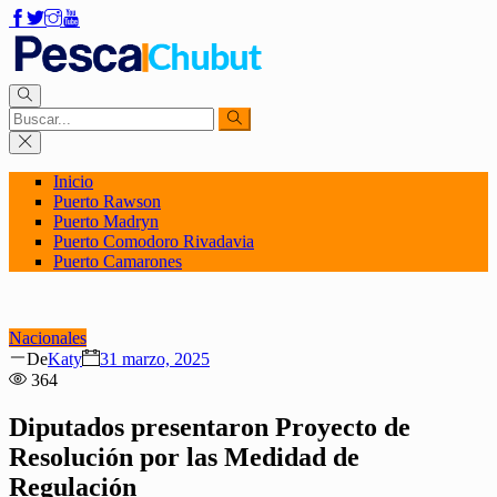
Inicio
Puerto Rawson
Puerto Madryn
Puerto Comodoro Rivadavia
Puerto Camarones
Nacionales
Author
Posted
De
Katy
31 marzo, 2025
on
364
Diputados presentaron Proyecto de
Resolución por las Medidad de
Regulación