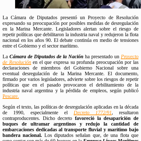
La Cámara de Diputados presentó un Proyecto de Resolución
expresando su preocupación por posibles medidas de desregulación
en la Marina Mercante. Legisladores alertan sobre el riesgo de
repetir políticas que debilitaron la industria naval y redujeron la flota
nacional en los años 90. El debate continúa en medio de tensiones
entre el Gobierno y el sector marítimo.
La
Cámara de Diputados de la Nación
ha presentado un
Proyecto
de Resolución
en el que expresa su profunda preocupación por las
declaraciones de miembros del Gobierno Nacional sobre una
eventual desregulación de la Marina Mercante. El documento,
firmado por varios legisladores, advierte sobre los riesgos de repetir
políticas que en el pasado provocaron el debilitamiento de la
industria naval argentina y la pérdida de empleos, según publicó
Pescare.
Según el texto, las políticas de desregulación aplicadas en la década
de 1990, especialmente el
Decreto 1772/91
, resultaron
contraproducentes. Dicho decreto
favoreció la desaparición de
buques de ultramar argentinos y redujo la cantidad de
embarcaciones dedicadas al transporte fluvial y marítimo bajo
bandera nacional.
Los diputados señalan que, de una flota que
supo contar con más de 60 buques en la
Empresa Líneas Marítimas