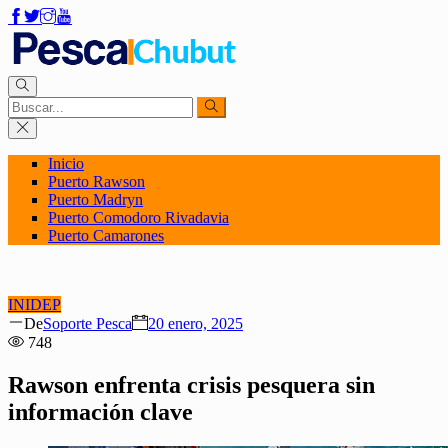
Inicio
Puerto Rawson
Puerto Madryn
Puerto Comodoro Rivadavia
Puerto Camarones
INIDEP
Author
Posted
De
Soporte Pesca
20 enero, 2025
on
748
Rawson enfrenta crisis pesquera sin
información clave