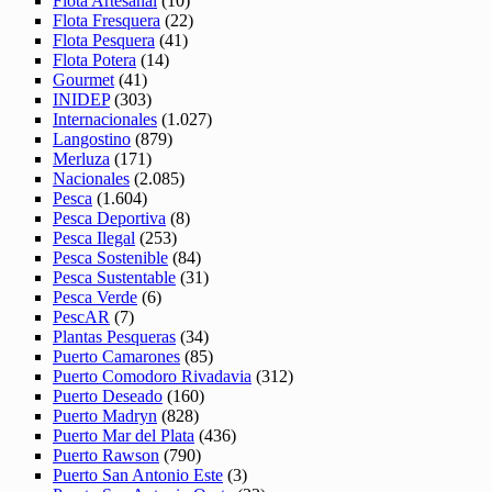
Flota Artesanal
(10)
Flota Fresquera
(22)
Flota Pesquera
(41)
Flota Potera
(14)
Gourmet
(41)
INIDEP
(303)
Internacionales
(1.027)
Langostino
(879)
Merluza
(171)
Nacionales
(2.085)
Pesca
(1.604)
Pesca Deportiva
(8)
Pesca Ilegal
(253)
Pesca Sostenible
(84)
Pesca Sustentable
(31)
Pesca Verde
(6)
PescAR
(7)
Plantas Pesqueras
(34)
Puerto Camarones
(85)
Puerto Comodoro Rivadavia
(312)
Puerto Deseado
(160)
Puerto Madryn
(828)
Puerto Mar del Plata
(436)
Puerto Rawson
(790)
Puerto San Antonio Este
(3)