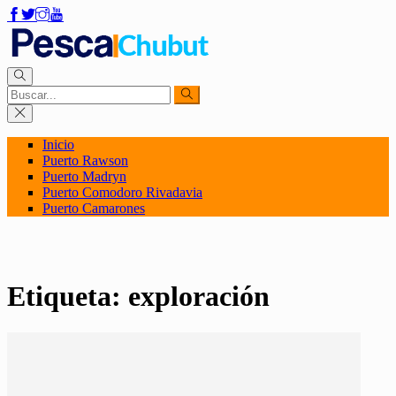
Inicio
Puerto Rawson
Puerto Madryn
Puerto Comodoro Rivadavia
Puerto Camarones
Etiqueta:
exploración