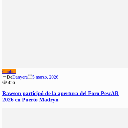
Chubut
Author
Posted
De
Danyera
5 marzo, 2026
on
456
Rawson participó de la apertura del Foro PescAR
2026 en Puerto Madryn