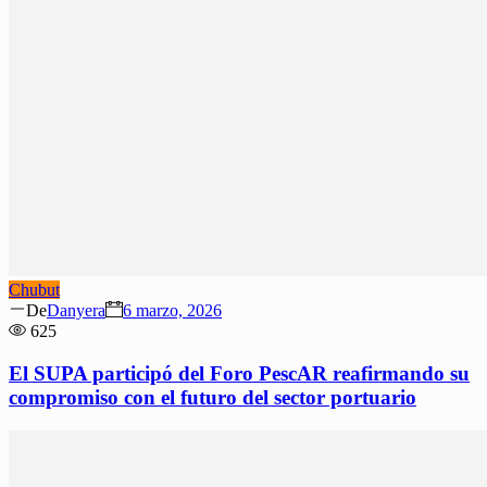
Chubut
Author
Posted
De
Danyera
6 marzo, 2026
on
625
El SUPA participó del Foro PescAR reafirmando su
compromiso con el futuro del sector portuario