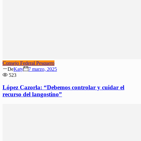
Consejo Federal Pesquero
Author
Posted
De
Katy
7 marzo, 2025
on
523
López Cazorla: “Debemos controlar y cuidar el
recurso del langostino”