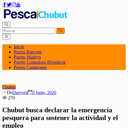
Inicio
Puerto Rawson
Puerto Madryn
Puerto Comodoro Rivadavia
Puerto Camarones
Chubut
Author
Posted
De
Danyera
3 junio, 2026
on
270
Chubut busca declarar la emergencia
pesquera para sostener la actividad y el
empleo