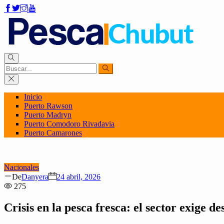
Inicio
Puerto Rawson
Puerto Madryn
Puerto Comodoro Rivadavia
Puerto Camarones
Nacionales
Author
Posted
De
Danyera
24 abril, 2026
on
275
Crisis en la pesca fresca: el sector exige de