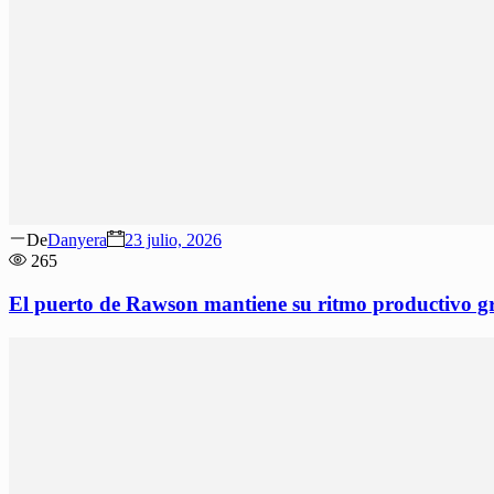
Author
Posted
De
Danyera
23 julio, 2026
on
265
El puerto de Rawson mantiene su ritmo productivo gra