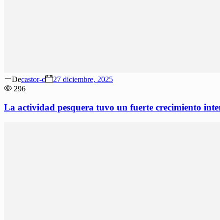
Author
Posted
De
castor-c
27 diciembre, 2025
on
296
La actividad pesquera tuvo un fuerte crecimiento int