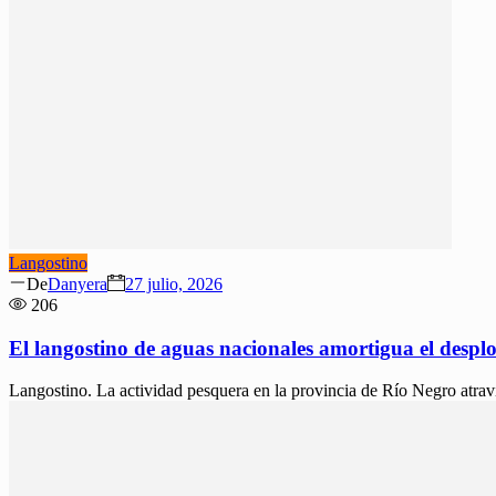
Langostino
Author
Posted
De
Danyera
27 julio, 2026
on
206
El langostino de aguas nacionales amortigua el desplo
Langostino. La actividad pesquera en la provincia de Río Negro atrav