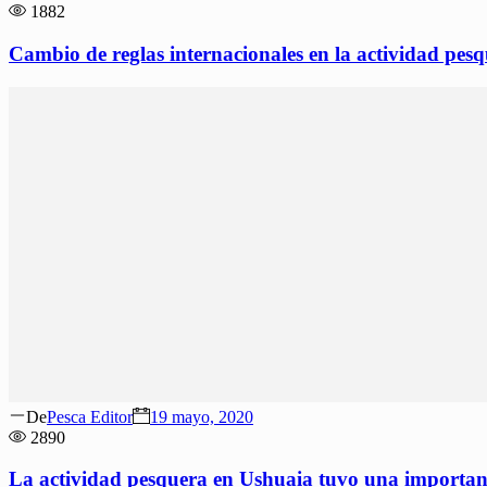
on
1882
Cambio de reglas internacionales en la actividad pes
Author
Posted
De
Pesca Editor
19 mayo, 2020
on
2890
La actividad pesquera en Ushuaia tuvo una importan