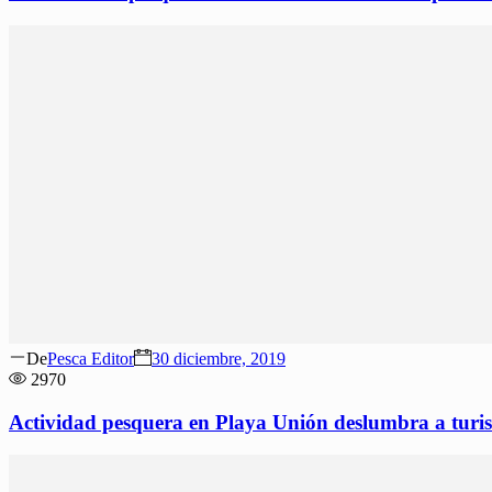
Author
Posted
De
Pesca Editor
30 diciembre, 2019
on
2970
Actividad pesquera en Playa Unión deslumbra a turis