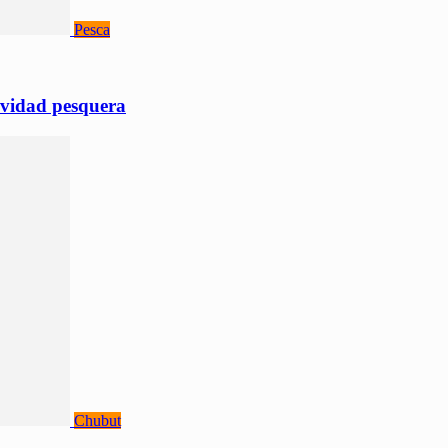
Pesca
tividad pesquera
Chubut