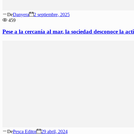
Author
Posted
De
Danyera
2 septiembre, 2025
on
459
Pese a la cercanía al mar, la sociedad desconoce la ac
Author
Posted
De
Pesca Editor
29 abril, 2024