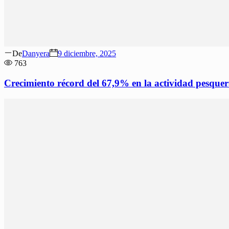
Author
Posted
De
Danyera
9 diciembre, 2025
on
763
Crecimiento récord del 67,9% en la actividad pesquer