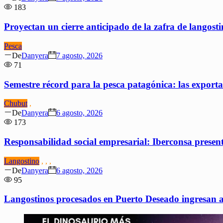
on
183
Proyectan un cierre anticipado de la zafra de langost
Pesca
Author
Posted
De
Danyera
7 agosto, 2026
on
71
Semestre récord para la pesca patagónica: las export
Chubut
,
Author
Posted
De
Danyera
6 agosto, 2026
on
173
Responsabilidad social empresarial: Iberconsa prese
Langostino
,
,
,
Author
Posted
De
Danyera
6 agosto, 2026
on
95
Langostinos procesados en Puerto Deseado ingresan 