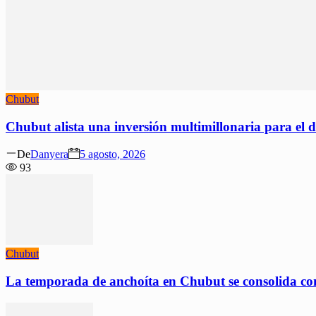
Chubut
Chubut alista una inversión multimillonaria para el
Author
Posted
De
Danyera
5 agosto, 2026
on
93
Chubut
La temporada de anchoíta en Chubut se consolida co